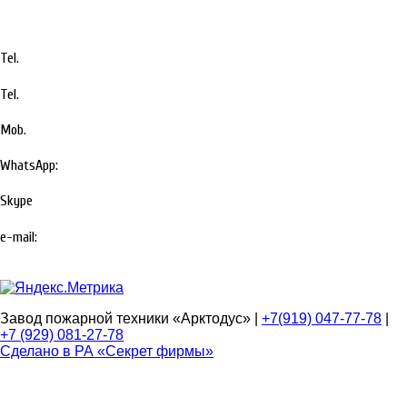
Tel
.
+7 (929) 081-27-78
Tel
.
+7 (929) 081-27-79
Mob
.
+7(919)047-77-78
WhatsApp:
+7(919)047-77-78
Skype
+79190477778
e-mail:
voinauri@gmail.com
Завод пожарной техники «Арктодус» |
+7(919) 047-77-78
|
+7 (929) 081-27-78
Сделано в РА «Секрет фирмы»