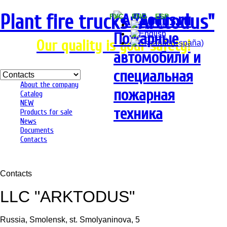
Plant fire trucks "Arсtodus"
РУС ENG ESP
Our quality is your safety!
About the company
Catalog
NEW
Products for sale
News
Documents
Contacts
Contacts
LLC "ARKTODUS"
Russia, Smolensk, st. Smolyaninova, 5